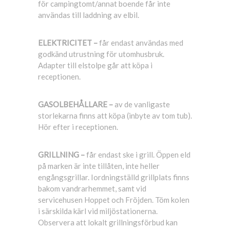
för campingtomt/annat boende får inte
användas till laddning av elbil.
ELEKTRICITET –
får endast användas med
godkänd utrustning för utomhusbruk.
Adapter till elstolpe går att köpa i
receptionen.
GASOLBEHÅLLARE –
av de vanligaste
storlekarna finns att köpa (inbyte av tom tub).
Hör efter i receptionen.
GRILLNING –
får endast ske i grill. Öppen eld
på marken är inte tillåten, inte heller
engångsgrillar. Iordningställd grillplats finns
bakom vandrarhemmet, samt vid
servicehusen Hoppet och Fröjden. Töm kolen
i särskilda kärl vid miljöstationerna.
Observera att lokalt grillningsförbud kan