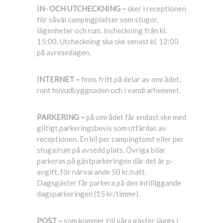
IN- OCH UTCHECKNING –
sker i receptionen
för såväl campingplatser som stugor,
lägenheter och rum. Incheckning från kl.
15:00. Utcheckning ska ske senast kl. 12:00
på avresedagen.
INTERNET –
finns fritt på delar av området,
runt huvudbyggnaden och i vandrarhemmet.
PARKERING –
på området får endast ske med
giltigt parkeringsbevis som utfärdas av
receptionen. En bil per campingtomt eller per
stuga/rum på avsedd plats. Övriga bilar
parkeras på gästparkeringen där det är p-
avgift, för närvarande 50 kr/natt.
Dagsgäster får parkera på den intilliggande
dagsparkeringen (15 kr/timme).
POST –
som kommer till våra gäster läggs i