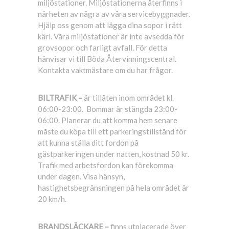
miljöstationer. Miljöstationerna återfinns i
närheten av några av våra servicebyggnader.
Hjälp oss genom att lägga dina sopor i rätt
kärl. Våra miljöstationer är inte avsedda för
grovsopor och farligt avfall. För detta
hänvisar vi till Böda Återvinningscentral.
Kontakta vaktmästare om du har frågor.
BILTRAFIK –
är tillåten inom området kl.
06:00-23:00. Bommar är stängda 23:00-
06:00. Planerar du att komma hem senare
måste du köpa till ett parkeringstillstånd för
att kunna ställa ditt fordon på
gästparkeringen under natten, kostnad 50 kr.
Trafik med arbetsfordon kan förekomma
under dagen. Visa hänsyn,
hastighetsbegränsningen på hela området är
20 km/h.
BRANDSLÄCKARE –
finns utplacerade över