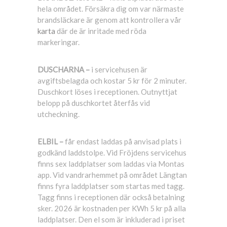
hela området. Försäkra dig om var närmaste
brandsläckare är genom att kontrollera vår
karta
där de är inritade med röda
markeringar.
DUSCHARNA –
i servicehusen är
avgiftsbelagda och kostar 5 kr för 2 minuter.
Duschkort löses i receptionen. Outnyttjat
belopp på duschkortet återfås vid
utcheckning.
ELBIL –
får endast laddas på anvisad plats i
godkänd laddstolpe. Vid Fröjdens servicehus
finns sex laddplatser som laddas via Montas
app. Vid vandrarhemmet på området Längtan
finns fyra laddplatser som startas med tagg.
Tagg finns i receptionen där också betalning
sker. 2026 är kostnaden per KWh 5 kr på alla
laddplatser. Den el som är inkluderad i priset