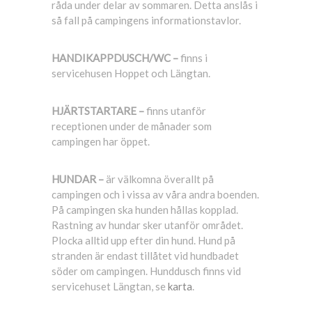
råda under delar av sommaren. Detta anslås i
så fall på campingens informationstavlor.
HANDIKAPPDUSCH/WC –
finns i
servicehusen Hoppet och Längtan.
HJÄRTSTARTARE –
finns utanför
receptionen under de månader som
campingen har öppet.
HUNDAR –
är välkomna överallt på
campingen och i vissa av våra andra boenden.
På campingen ska hunden hållas kopplad.
Rastning av hundar sker utanför området.
Plocka alltid upp efter din hund. Hund på
stranden är endast tillåtet vid hundbadet
söder om campingen. Hunddusch finns vid
servicehuset Längtan, se
karta
.