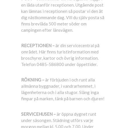
en låda utanför receptionen. Utgående post
kan lämnas i receptionen så postar vi den åt
dig nästkommande dag. Vill du själv posta så
finns brevlåda 500 meter söder om
campingen efter länsvägen.
RECEPTIONEN –
är din servicecentral på
området. Här finns turistinformation med
broschyrer, kartor och övrig information.
Telefon 0485-586800 under öppettider.
RÖKNING –
är förbjuden i och runt alla
allmänna byggnader, i vandrarhemmet, i
lägenheterna och i alla stugor. Släng inga
fimpar på marken, tänk på barnen och djuren!
SERVICEHUSEN –
är öppna dygnet runt
under säsongen. Städning utförs varje
morgon mellan kl. 5.00 och 7.00. Under