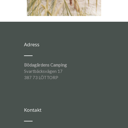
Adress
Bödagårdens Camping
Svartbäcksvägen 17
387 73 LÖTTORP
Kontakt