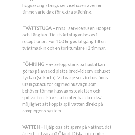
högsäsong stängs servicehusen även en
timme varje dag för extra städning.
TVÄTTSTUGA –
finns i servicehusen Hoppet
och Längtan. Tid i tvättstugan bokas i
receptionen. För 100 kr ges tillgång till en
tvättmaskin och en torktumlare i 2 timmar.
TÖMNING –
av avloppstank på husbil kan
göras på avsedd platta bredvid servicehuset
Lyckan (se karta). Vid varje servicehus finns
utslagsback för dig med husvagn som
behöver tömma husvagnstoaletten och
spillvatten. På vissa tomter har du också
möjlighet att koppla spillvatten direkt på
campingens system.
VATTEN –
Hjälp oss att spara på vattnet, det
är en bristvara på Öland. Diska inte under