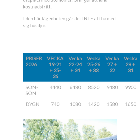
kostnadsfritt.
I den här lägenheten går det INTE att ha med
sig husdjur.
PRISER
VECKA
Vecka
Vecka
Vecka
Vecka
2026
19-21
22-24
25-26
27 +
28 +
+ 35-
+ 34
+ 33
32
31
36
SÖN-
4440
6480
8520
9480
9900
SÖN
DYGN
740
1080
1420
1580
1650