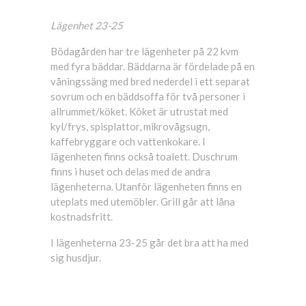
Lägenhet 23-25
Bödagården har tre lägenheter på 22 kvm
med fyra bäddar. Bäddarna är fördelade på en
våningssäng med bred nederdel i ett separat
sovrum och en bäddsoffa för två personer i
allrummet/köket. Köket är utrustat med
kyl/frys, spisplattor, mikrovågsugn,
kaffebryggare och vattenkokare. I
lägenheten finns också toalett. Duschrum
finns i huset och delas med de andra
lägenheterna. Utanför lägenheten finns en
uteplats med utemöbler. Grill går att låna
kostnadsfritt.
I lägenheterna 23-25 går det bra att ha med
sig husdjur.