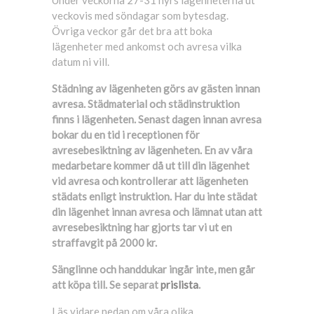
Under veckorna 27-31 hyrs lägenheterna ut
veckovis med söndagar som bytesdag.
Övriga veckor går det bra att boka
lägenheter med ankomst och avresa vilka
datum ni vill.
Städning av lägenheten görs av gästen innan
avresa. Städmaterial och städinstruktion
finns i lägenheten. Senast dagen innan avresa
bokar du en tid i receptionen för
avresebesiktning av lägenheten. En av våra
medarbetare kommer då ut till din lägenhet
vid avresa och kontrollerar att lägenheten
städats enligt instruktion. Har du inte städat
din lägenhet innan avresa och lämnat utan att
avresebesiktning har gjorts tar vi ut en
straffavgit på 2000 kr.
Sänglinne och handdukar ingår inte, men går
att köpa till. Se separat
prislista
.
Läs vidare nedan om våra olika