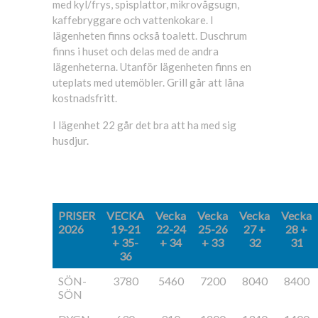
med kyl/frys, spisplattor, mikrovågsugn,
kaffebryggare och vattenkokare. I
lägenheten finns också toalett. Duschrum
finns i huset och delas med de andra
lägenheterna. Utanför lägenheten finns en
uteplats med utemöbler. Grill går att låna
kostnadsfritt.
I lägenhet 22 går det bra att ha med sig
husdjur.
PRISER
VECKA
Vecka
Vecka
Vecka
Vecka
2026
19-21
22-24
25-26
27 +
28 +
+ 35-
+ 34
+ 33
32
31
36
SÖN-
3780
5460
7200
8040
8400
SÖN