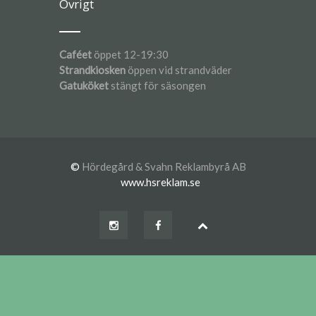
Övrigt
Caféet
öppet 12-19:30
Strandkiosken
öppen vid strandväder
Gatuköket
stängt för säsongen
©
Hördegård & Svahn Reklambyrå AB
www.hsreklam.se