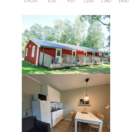
DYGN
630
910
1200
1340
1400