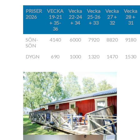
PRISER
VECKA
Vecka
Vecka
Vecka
Vecka
2026
19-21
22-24
25-26
27 +
28 +
+ 35-
+ 34
+ 33
32
31
36
SÖN-
4140
6000
7920
8820
9180
SÖN
DYGN
690
1000
1320
1470
1530