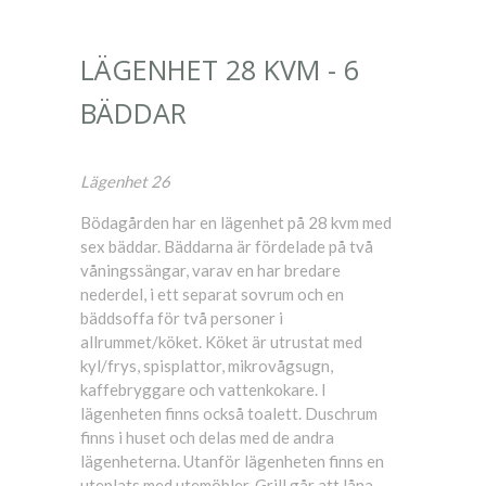
LÄGENHET 28 KVM - 6
BÄDDAR
Lägenhet 26
Bödagården har en lägenhet på 28 kvm med
sex bäddar. Bäddarna är fördelade på två
våningssängar, varav en har bredare
nederdel, i ett separat sovrum och en
bäddsoffa för två personer i
allrummet/köket. Köket är utrustat med
kyl/frys, spisplattor, mikrovågsugn,
kaffebryggare och vattenkokare. I
lägenheten finns också toalett. Duschrum
finns i huset och delas med de andra
lägenheterna. Utanför lägenheten finns en
uteplats med utemöbler. Grill går att låna