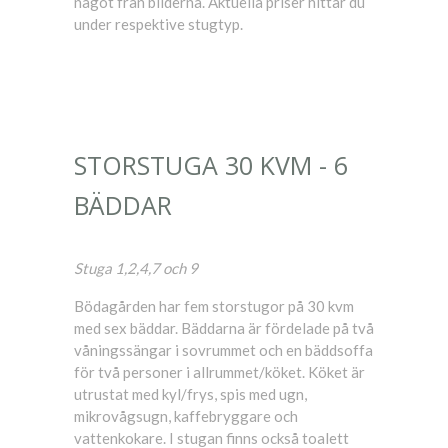
något från bilderna. Aktuella priser hittar du
under respektive stugtyp.
STORSTUGA 30 KVM - 6
BÄDDAR
Stuga 1,2,4,7 och 9
Bödagården har fem storstugor på 30 kvm
med sex bäddar. Bäddarna är fördelade på två
våningssängar i sovrummet och en bäddsoffa
för två personer i allrummet/köket. Köket är
utrustat med kyl/frys, spis med ugn,
mikrovågsugn, kaffebryggare och
vattenkokare. I stugan finns också toalett