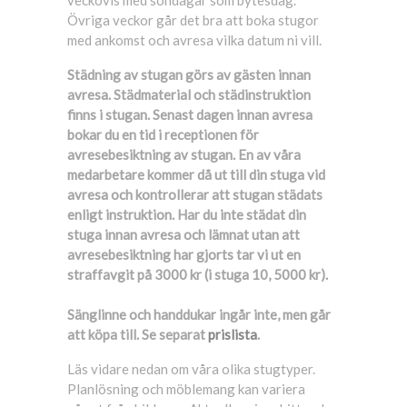
veckovis med söndagar som bytesdag.
Övriga veckor går det bra att boka stugor
med ankomst och avresa vilka datum ni vill.
Städning av stugan görs av gästen innan
avresa. Städmaterial och städinstruktion
finns i stugan. Senast dagen innan avresa
bokar du en tid i receptionen för
avresebesiktning av stugan. En av våra
medarbetare kommer då ut till din stuga vid
avresa och kontrollerar att stugan städats
enligt instruktion. Har du inte städat din
stuga innan avresa och lämnat utan att
avresebesiktning har gjorts tar vi ut en
straffavgit på 3000 kr (i stuga 10, 5000 kr).
Sänglinne och handdukar ingår inte, men går
att köpa till. Se separat
prislista
.
Läs vidare nedan om våra olika stugtyper.
Planlösning och möblemang kan variera