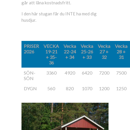
går att låna kostnadsfritt.
I den här stugan får du INTE ha med dig
husdjur.
PRISER
VECKA
Vecka
Vecka
Vecka
Vecka
2026
19-21
22-24
25-26
27 +
28 +
+ 35-
+ 34
+ 33
32
31
36
SÖN-
3360
4920
6420
7200
7500
SÖN
DYGN
560
820
1070
1200
1250