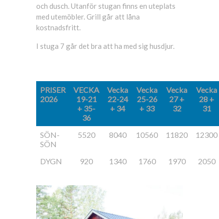
och dusch. Utanför stugan finns en uteplats
med utemöbler. Grill går att låna
kostnadsfritt.
I stuga 7 går det bra att ha med sig husdjur.
PRISER
VECKA
Vecka
Vecka
Vecka
Vecka
2026
19-21
22-24
25-26
27 +
28 +
+ 35-
+ 34
+ 33
32
31
36
SÖN-
5520
8040
10560
11820
12300
SÖN
DYGN
920
1340
1760
1970
2050