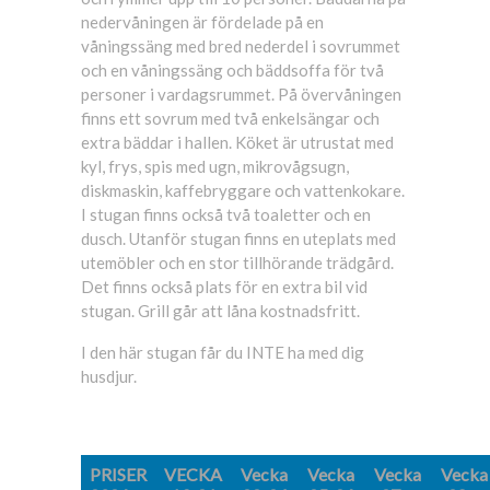
nedervåningen är fördelade på en
våningssäng med bred nederdel i sovrummet
och en våningssäng och bäddsoffa för två
personer i vardagsrummet. På övervåningen
finns ett sovrum med två enkelsängar och
extra bäddar i hallen. Köket är utrustat med
kyl, frys, spis med ugn, mikrovågsugn,
diskmaskin, kaffebryggare och vattenkokare.
I stugan finns också två toaletter och en
dusch. Utanför stugan finns en uteplats med
utemöbler och en stor tillhörande trädgård.
Det finns också plats för en extra bil vid
stugan. Grill går att låna kostnadsfritt.
I den här stugan får du INTE ha med dig
husdjur.
PRISER
VECKA
Vecka
Vecka
Vecka
Vecka