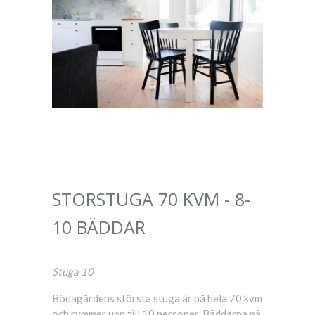
STORSTUGA 70 KVM - 8-
10 BÄDDAR
Stuga 10
Bödagårdens största stuga är på hela 70 kvm
och rymmer upp till 10 personer. Bäddarna på