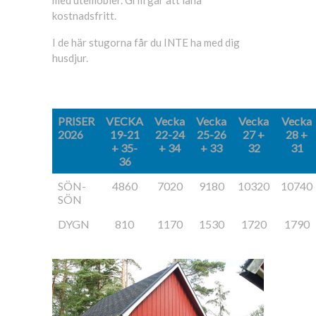
kostnadsfritt.
I de här stugorna får du INTE ha med dig
husdjur.
PRISER
VECKA
Vecka
Vecka
Vecka
Vecka
2026
19-21
22-24
25-26
27 +
28 +
+ 35-
+ 34
+ 33
32
31
36
SÖN-
4860
7020
9180
10320
10740
SÖN
DYGN
810
1170
1530
1720
1790