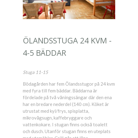
ÖLANDSSTUGA 24 KVM -
4-5 BÄDDAR
Stuga 11-15
Bödagården har fem Ölandsstugor på 24 kvm
med fyra till fem bäddar. Bäddarna är
fördelade på två våningssängar där den ena
har en bredare nederdel (140 cm). Köket är
utrustat med kyl/frys, spisplatta,
mikrovågsugn, kaffebryggare och
vattenkokare. I stugan finns också toalett
och dusch. Utanför stugan finns en uteplats
med utemöbler. Grill går att låna