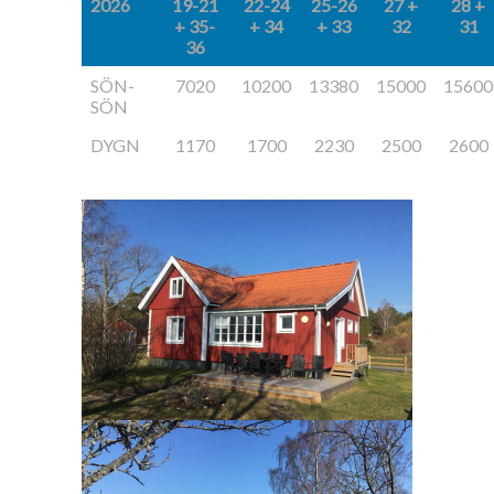
2026
19-21
22-24
25-26
27 +
28 +
+ 35-
+ 34
+ 33
32
31
36
SÖN-
7020
10200
13380
15000
15600
SÖN
DYGN
1170
1700
2230
2500
2600