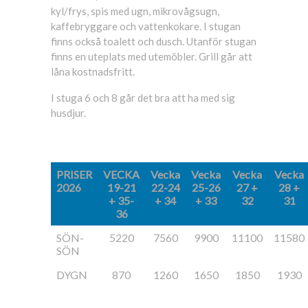
kyl/frys, spis med ugn, mikrovågsugn,
kaffebryggare och vattenkokare. I stugan
finns också toalett och dusch. Utanför stugan
finns en uteplats med utemöbler. Grill går att
låna kostnadsfritt.
I stuga 6 och 8 går det bra att ha med sig
husdjur.
PRISER
VECKA
Vecka
Vecka
Vecka
Vecka
2026
19-21
22-24
25-26
27 +
28 +
+ 35-
+ 34
+ 33
32
31
36
SÖN-
5220
7560
9900
11100
11580
SÖN
DYGN
870
1260
1650
1850
1930