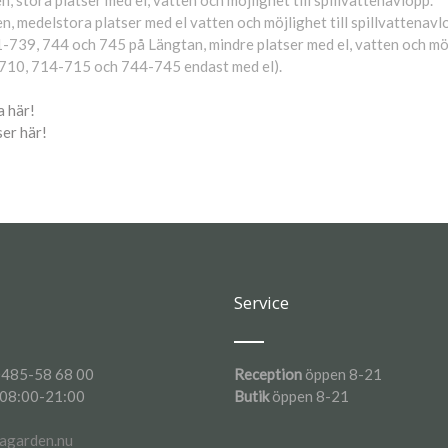
, stora platser med el, vatten och möjlighet till spillvattenavlopp.
, medelstora platser med el vatten och möjlighet till spillvattenavl
739, 744 och 745 på Längtan, mindre platser med el, vatten och möjl
s 710, 714-715 och 744-745 endast med el).
a här!
ser här!
Service
485-58 68 00
Reception
öppen 8-21
 08:00-21:00
Butik
öppen 8-21
agarden.nu