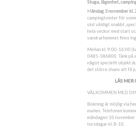
Stuga, lägenhet, campi
M
åndag 3 november kl. 
campingtomter för somma
slut väldigt snabbt, sp
hela veckor med start o
vandrarhemmet finns ing
Mellan kl. 9:00-16:00 (l
0485-586800. Tänk på att
något speciellt objekt d
det större chans att få 
LÄS MER 
VÄLKOMMEN MED DIN
Bokning är möjlig via he
mailen. Telefonen kommer
måndagen 10 november och
torsdagar kl. 8-10.