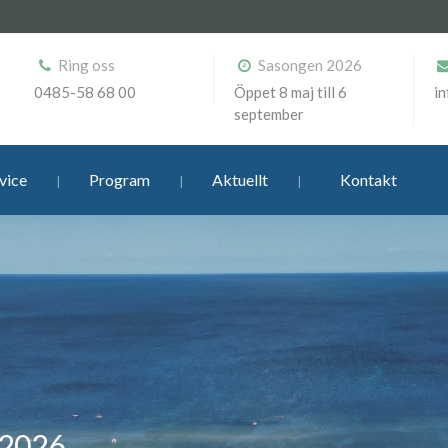
Ring oss
Sasongen 2026
0485-58 68 00
Öppet 8 maj till 6
i
september
vice
Program
Aktuellt
Kontakt
2026