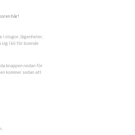
lkoren här!
 i stugor, lägenheter,
sig i kö för boende
nda knappen nedan för
rden kommer sedan att
n.