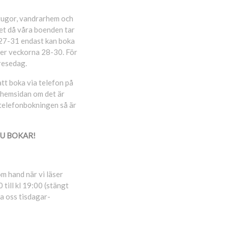
tugor, vandrarhem och
et då våra boenden tar
 27-31 endast kan boka
der veckorna 28-30. För
resedag.
tt boka via telefon på
a hemsidan om det är
 telefonbokningen så är
DU BOKAR!
m hand när vi läser
till kl 19:00 (stängt
a oss tisdagar-