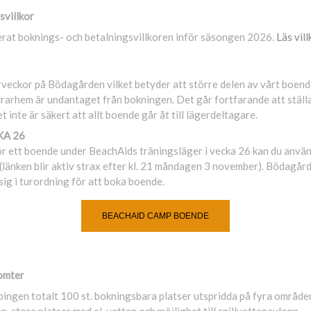
svillkor
at boknings- och betalningsvillkoren inför säsongen 2026.
Läs vil
veckor på Bödagården vilket betyder att större delen av vårt boende
arhem är undantaget från bokningen. Det går fortfarande att ställa 
 inte är säkert att allt boende går åt till lägerdeltagare.
KA 26
för ett boende under BeachAids träningsläger i vecka 26 kan du anvä
er (länken blir aktiv strax efter kl. 21 måndagen 3 november). Bödagå
ig i turordning för att boka boende.
BEACHAID CAMP BOENDE
omter
ngen totalt 100 st. bokningsbara platser utspridda på fyra område