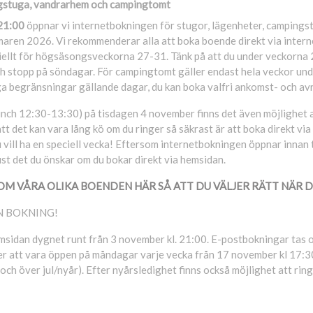
ngstuga, vandrarhem och campingtomt
21:00
öppnar vi internetbokningen för stugor, lägenheter, campings
ren 2026. Vi rekommenderar alla att boka boende direkt via intern
eciellt för högsäsongsveckorna 27-31. Tänk på att du under veckorna
ch stopp på söndagar. För campingtomt gäller endast hela veckor un
a begränsningar gällande dagar, du kan boka valfri ankomst- och av
unch 12:30-13:30) på tisdagen 4 november finns det även möjlighet a
 det kan vara lång kö om du ringer så säkrast är att boka direkt vi
u vill ha en speciell vecka! Eftersom internetbokningen öppnar innan
just det du önskar om du bokar direkt via hemsidan.
OM VÅRA OLIKA BOENDEN HÄR SÅ ATT DU VÄLJER RÄTT NÄR 
 BOKNING!
msidan dygnet runt från 3 november kl. 21:00. E-postbokningar tas o
 att vara öppen på måndagar varje vecka från 17 november kl 17:30 
 över jul/nyår). Efter nyårsledighet finns också möjlighet att ring