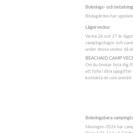
Boknings- och betalning
Bödagården har uppdater
Lägerveckor
Vecka 26 och 27 är läger
campingstugor och vandr
under dessa veckor då det
BEACHAID CAMP VEC
Om du önskar lista dig 
att fylla i dina uppgift
kontakta de som anmält s
Bokningsbara campingt
Säsongen 2026 har campi