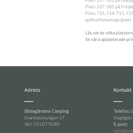
Plats 127-162 på Glädjen
Plats 537-581 på Fröjden
Plats 710, 714-715, 721-
spillvattenavlopp (plat
Läs om de olika platsern
Se våra uppdaterade pri
Adress
Kontakt
Bödagårdens Camping
Telefon:
0
Svartbäcksvägen 17
Dagligen
387 73 LÖTTORP
E-post:
info@bod