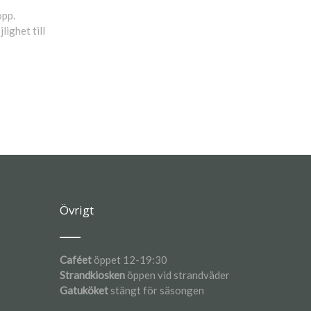
opp.
ighet till
Övrigt
Caféet
öppet 12-19:30
Strandkiosken
öppen vid strandväder
Gatuköket
stängt för säsongen