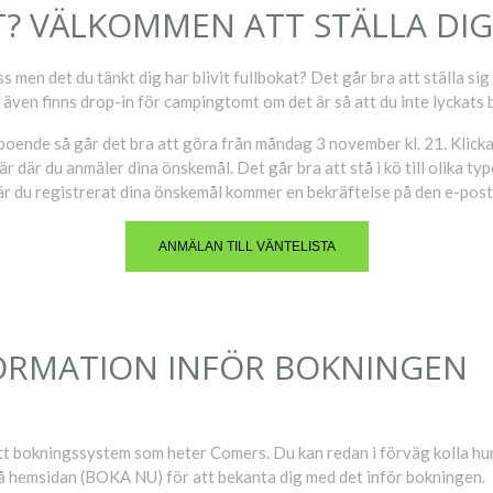
? VÄLKOMMEN ATT STÄLLA DIG 
men det du tänkt dig har blivit fullbokat? Det går bra att ställa sig i
 även finns drop-in för campingtomt om det är så att du inte lyckats 
för boende så går det bra att göra från måndag 3 november kl. 21. Klic
är där du anmäler dina önskemål. Det går bra att stå i kö till olika t
När du registrerat dina önskemål kommer en bekräftelse på den e-post
ANMÄLAN TILL VÄNTELISTA
ORMATION INFÖR BOKNINGEN
 bokningssystem som heter Comers. Du kan redan i förväg kolla hu
på hemsidan (BOKA NU) för att bekanta dig med det inför bokningen.