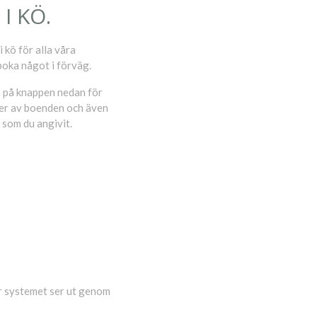
I KÖ.
 kö för alla våra
boka något i förväg.
ka på knappen nedan för
yper av boenden och även
 som du angivit.
r systemet ser ut genom